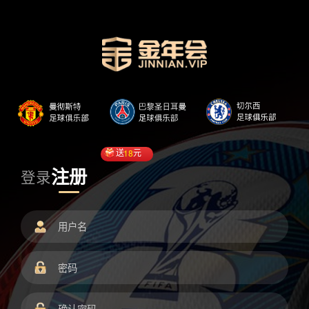
送
18
元
注册
登录