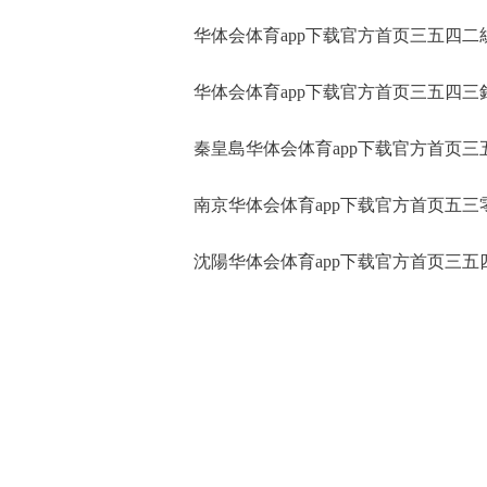
华体会体育app下载官方首页三五四
华体会体育app下载官方首页三五四
秦皇島华体会体育app下载官方首页
南京华体会体育app下载官方首页五
沈陽华体会体育app下载官方首页三