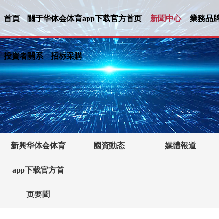
首頁
關于华体会体育app下载官方首页
新聞中心
業務品
投資者關系
招标采購
新興华体会体育
國資動态
媒體報道
app下载官方首
页要聞