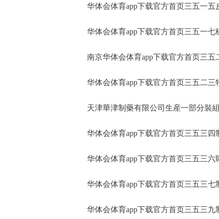
华体会体育app下载官方首页三五一
华体会体育app下载官方首页三五一
南京华体会体育app下载官方首页三
华体会体育app下载官方首页三五二
天津華津制藥有限公司生産一部分裝
华体会体育app下载官方首页三五三
华体会体育app下载官方首页三五三
华体会体育app下载官方首页三五三
华体会体育app下载官方首页三五三