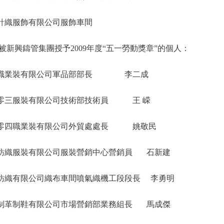
三針織服飾有限公司服飾車間
被新興鑄管集團授予2009年度“五一勞動獎章”的個人：
二職業裝有限公司軍品部部長
李二成
五零三服裝有限公司技術部技術員
王 嵘
五零四職業裝有限公司外貿處處長
姚敬民
六紡織服裝有限公司服裝營銷中心營銷員
石新建
九紡織有限公司織布車間噴氣織機工段段長
李勇明
四制革制鞋有限公司市場營銷部業務組長
馬成傑