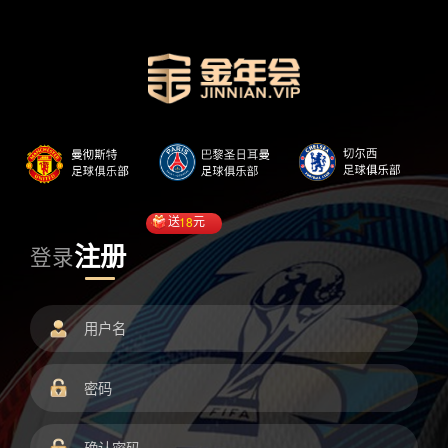
送
18
元
注册
登录