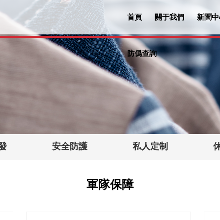
首頁
關于我們
新聞中
防僞查詢
發
安全防護
私人定制
軍隊保障