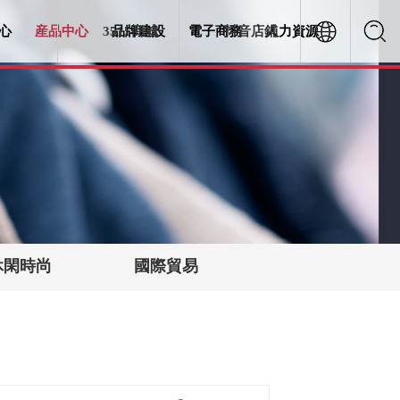
心
産品中心
3515商城
品牌建設
電子商務
抖音店鋪
人力資源
休閑時尚
國際貿易