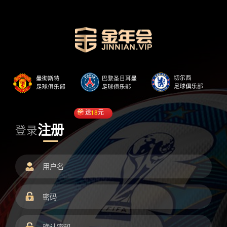
送
18
元
注册
登录