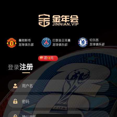
送
18
元
注册
登录