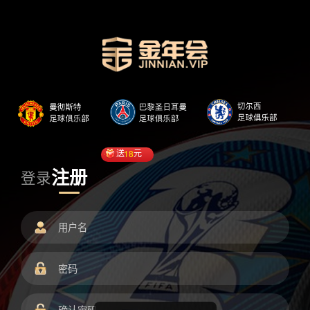
送
18
元
注册
登录