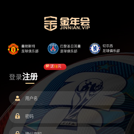
送
18
元
注册
登录