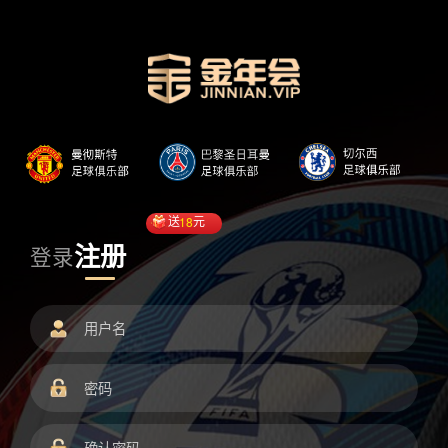
送
18
元
注册
登录