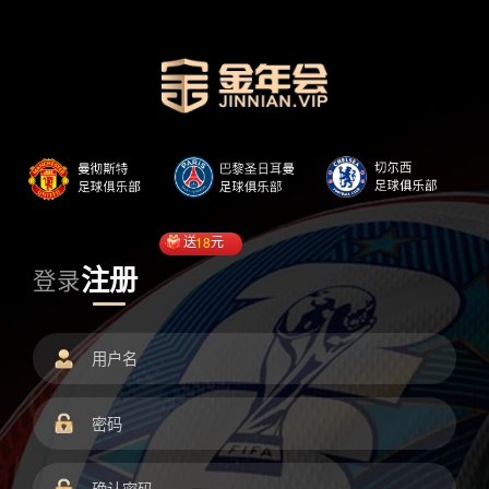
送
18
元
注册
登录