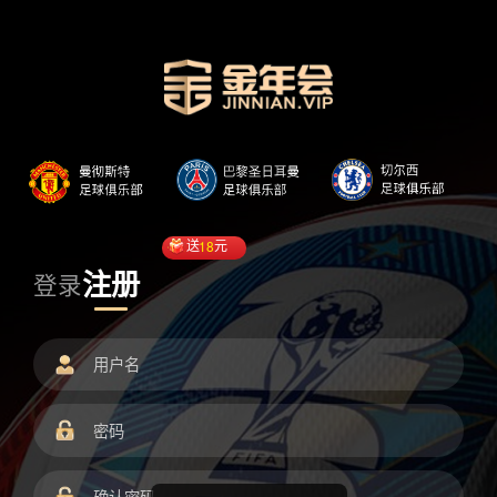
送
18
元
注册
登录