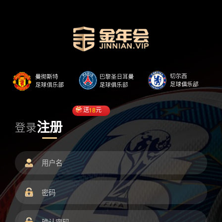
送
18
元
注册
登录